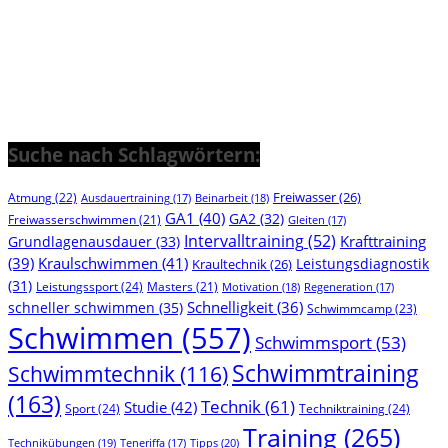
Suche nach Schlagwörtern:
Freiwasser
(26)
Atmung
(22)
Beinarbeit
(18)
Ausdauertraining
(17)
GA1
(40)
GA2
(32)
Freiwasserschwimmen
(21)
Gleiten
(17)
Intervalltraining
(52)
Krafttraining
Grundlagenausdauer
(33)
(39)
Kraulschwimmen
(41)
Leistungsdiagnostik
Kraultechnik
(26)
(31)
Leistungssport
(24)
Masters
(21)
Motivation
(18)
Regeneration
(17)
Schnelligkeit
(36)
schneller schwimmen
(35)
Schwimmcamp
(23)
Schwimmen
(557)
Schwimmsport
(53)
Schwimmtraining
Schwimmtechnik
(116)
(163)
Technik
(61)
Studie
(42)
Sport
(24)
Techniktraining
(24)
Training
(265)
Technikübungen
(19)
Tipps
(20)
Teneriffa
(17)