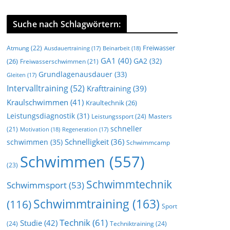
Suche nach Schlagwörtern:
Freiwasser
Atmung
(22)
Beinarbeit
(18)
Ausdauertraining
(17)
GA1
(40)
GA2
(32)
(26)
Freiwasserschwimmen
(21)
Grundlagenausdauer
(33)
Gleiten
(17)
Intervalltraining
(52)
Krafttraining
(39)
Kraulschwimmen
(41)
Kraultechnik
(26)
Leistungsdiagnostik
(31)
Leistungssport
(24)
Masters
schneller
(21)
Motivation
(18)
Regeneration
(17)
Schnelligkeit
(36)
schwimmen
(35)
Schwimmcamp
Schwimmen
(557)
(23)
Schwimmtechnik
Schwimmsport
(53)
Schwimmtraining
(163)
(116)
Sport
Technik
(61)
Studie
(42)
(24)
Techniktraining
(24)