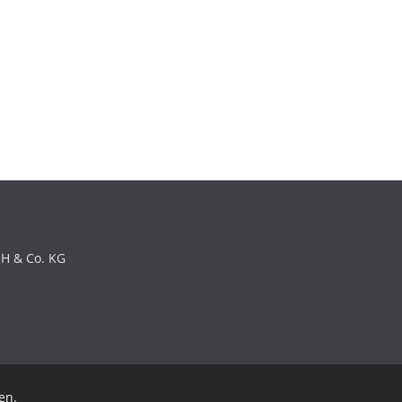
bH & Co. KG
en.