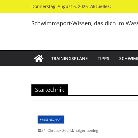
Zum
Aktuelles:
Donnerstag, August 6, 2026
Inhalt
springen
Schwimmsport-Wissen, das dich im Wass
TRAININGSPLÄNE
TIPPS
SCHWIM
Startechnik
WISSENSCHAFT
24. Oktober 2024
holgerluening