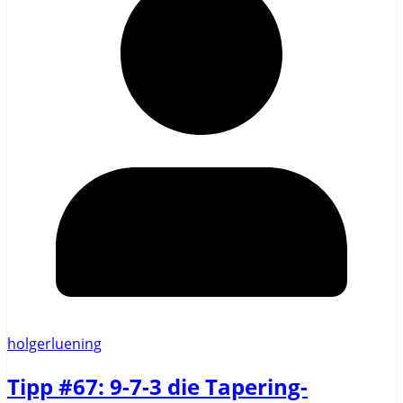
holgerluening
Tipp #67: 9-7-3 die Tapering-