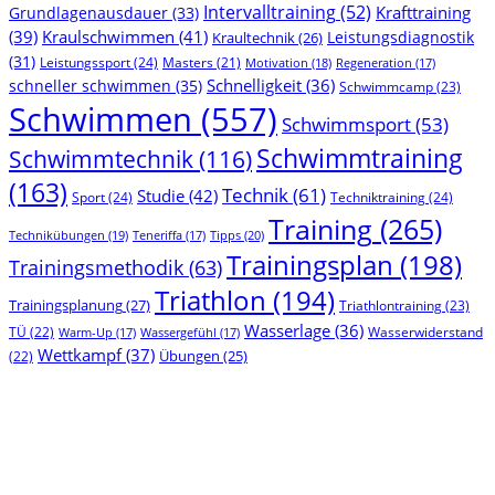
Intervalltraining
(52)
Krafttraining
Grundlagenausdauer
(33)
(39)
Kraulschwimmen
(41)
Leistungsdiagnostik
Kraultechnik
(26)
(31)
Leistungssport
(24)
Masters
(21)
Motivation
(18)
Regeneration
(17)
Schnelligkeit
(36)
schneller schwimmen
(35)
Schwimmcamp
(23)
Schwimmen
(557)
Schwimmsport
(53)
Schwimmtraining
Schwimmtechnik
(116)
(163)
Technik
(61)
Studie
(42)
Sport
(24)
Techniktraining
(24)
Training
(265)
Technikübungen
(19)
Tipps
(20)
Teneriffa
(17)
Trainingsplan
(198)
Trainingsmethodik
(63)
Triathlon
(194)
Trainingsplanung
(27)
Triathlontraining
(23)
Wasserlage
(36)
TÜ
(22)
Wasserwiderstand
Warm-Up
(17)
Wassergefühl
(17)
Wettkampf
(37)
(22)
Übungen
(25)