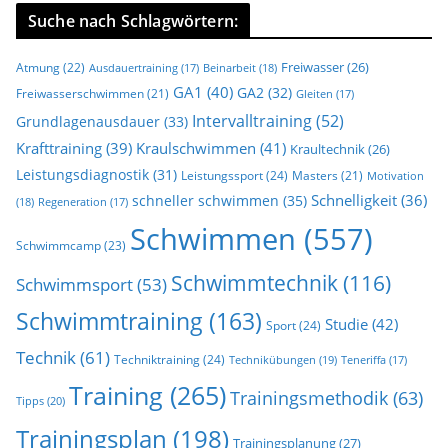
Suche nach Schlagwörtern:
Freiwasser
(26)
Atmung
(22)
Beinarbeit
(18)
Ausdauertraining
(17)
GA1
(40)
GA2
(32)
Freiwasserschwimmen
(21)
Gleiten
(17)
Intervalltraining
(52)
Grundlagenausdauer
(33)
Krafttraining
(39)
Kraulschwimmen
(41)
Kraultechnik
(26)
Leistungsdiagnostik
(31)
Leistungssport
(24)
Masters
(21)
Motivation
Schnelligkeit
(36)
schneller schwimmen
(35)
(18)
Regeneration
(17)
Schwimmen
(557)
Schwimmcamp
(23)
Schwimmtechnik
(116)
Schwimmsport
(53)
Schwimmtraining
(163)
Studie
(42)
Sport
(24)
Technik
(61)
Techniktraining
(24)
Technikübungen
(19)
Teneriffa
(17)
Training
(265)
Trainingsmethodik
(63)
Tipps
(20)
Trainingsplan
(198)
Trainingsplanung
(27)