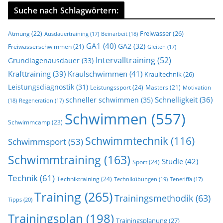
Suche nach Schlagwörtern:
Freiwasser
(26)
Atmung
(22)
Beinarbeit
(18)
Ausdauertraining
(17)
GA1
(40)
GA2
(32)
Freiwasserschwimmen
(21)
Gleiten
(17)
Intervalltraining
(52)
Grundlagenausdauer
(33)
Krafttraining
(39)
Kraulschwimmen
(41)
Kraultechnik
(26)
Leistungsdiagnostik
(31)
Leistungssport
(24)
Masters
(21)
Motivation
Schnelligkeit
(36)
schneller schwimmen
(35)
(18)
Regeneration
(17)
Schwimmen
(557)
Schwimmcamp
(23)
Schwimmtechnik
(116)
Schwimmsport
(53)
Schwimmtraining
(163)
Studie
(42)
Sport
(24)
Technik
(61)
Techniktraining
(24)
Technikübungen
(19)
Teneriffa
(17)
Training
(265)
Trainingsmethodik
(63)
Tipps
(20)
Trainingsplan
(198)
Trainingsplanung
(27)