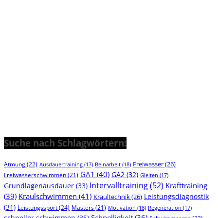
Suche nach Schlagwörtern:
Freiwasser
(26)
Atmung
(22)
Beinarbeit
(18)
Ausdauertraining
(17)
GA1
(40)
GA2
(32)
Freiwasserschwimmen
(21)
Gleiten
(17)
Intervalltraining
(52)
Krafttraining
Grundlagenausdauer
(33)
(39)
Kraulschwimmen
(41)
Leistungsdiagnostik
Kraultechnik
(26)
(31)
Leistungssport
(24)
Masters
(21)
Motivation
(18)
Regeneration
(17)
Schnelligkeit
(36)
schneller schwimmen
(35)