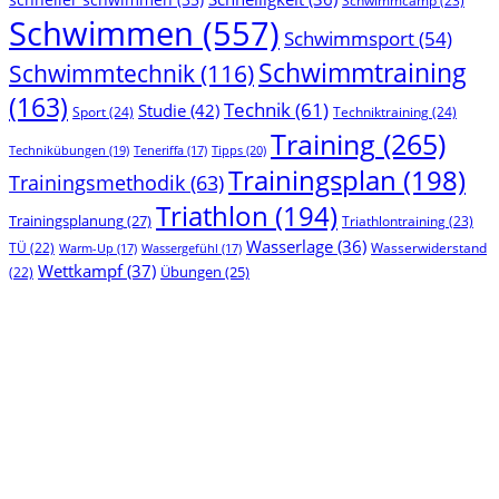
Schwimmcamp
(23)
Schwimmen
(557)
Schwimmsport
(54)
Schwimmtraining
Schwimmtechnik
(116)
(163)
Technik
(61)
Studie
(42)
Sport
(24)
Techniktraining
(24)
Training
(265)
Technikübungen
(19)
Tipps
(20)
Teneriffa
(17)
Trainingsplan
(198)
Trainingsmethodik
(63)
Triathlon
(194)
Trainingsplanung
(27)
Triathlontraining
(23)
Wasserlage
(36)
TÜ
(22)
Wasserwiderstand
Warm-Up
(17)
Wassergefühl
(17)
Wettkampf
(37)
(22)
Übungen
(25)