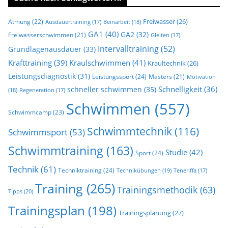
Freiwasser
(26)
Atmung
(22)
Beinarbeit
(18)
Ausdauertraining
(17)
GA1
(40)
GA2
(32)
Freiwasserschwimmen
(21)
Gleiten
(17)
Intervalltraining
(52)
Grundlagenausdauer
(33)
Krafttraining
(39)
Kraulschwimmen
(41)
Kraultechnik
(26)
Leistungsdiagnostik
(31)
Leistungssport
(24)
Masters
(21)
Motivation
Schnelligkeit
(36)
schneller schwimmen
(35)
(18)
Regeneration
(17)
Schwimmen
(557)
Schwimmcamp
(23)
Schwimmtechnik
(116)
Schwimmsport
(53)
Schwimmtraining
(163)
Studie
(42)
Sport
(24)
Technik
(61)
Techniktraining
(24)
Technikübungen
(19)
Teneriffa
(17)
Training
(265)
Trainingsmethodik
(63)
Tipps
(20)
Trainingsplan
(198)
Trainingsplanung
(27)